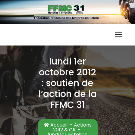
Skip
to
content
F
Fédération Française des Motards en Colère
F
lundi 1er
M
octobre 2012
C
: soutien de
3
l’action de la
1
FFMC 31
Accueil
-
Actions
2012 & CR
-
lundi 1er octobre