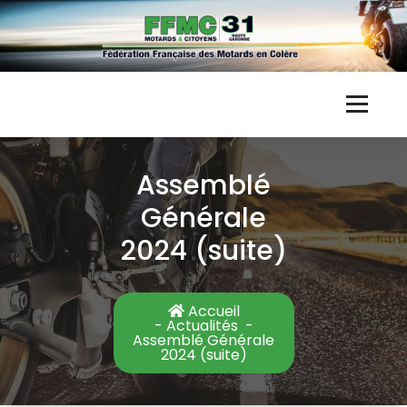
Skip
to
content
F
Fédération Française des Motards en Colère
F
Assemblé
M
Générale
C
2024 (suite)
3
1
Accueil
-
Actualités
-
Assemblé Générale
2024 (suite)