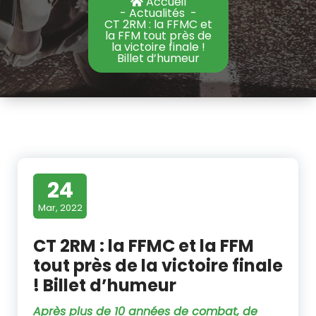
Accueil
-
Actualités
-
CT 2RM : la FFMC et
la FFM tout près de
la victoire finale !
Billet d’humeur
24
Mar, 2022
CT 2RM : la FFMC et la FFM
tout près de la victoire finale
! Billet d’humeur
Après plus de 10 années de combat, de