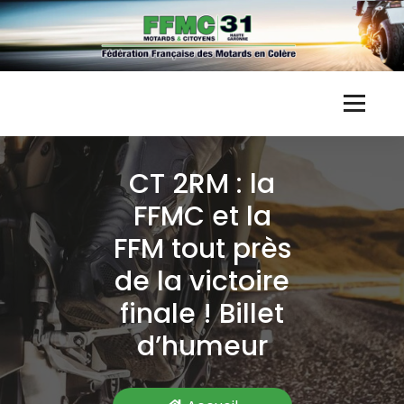
Skip
to
content
F
Fédération Française des Motards en Colère
F
CT 2RM : la
M
FFMC et la
C
FFM tout près
3
de la victoire
1
finale ! Billet
d’humeur